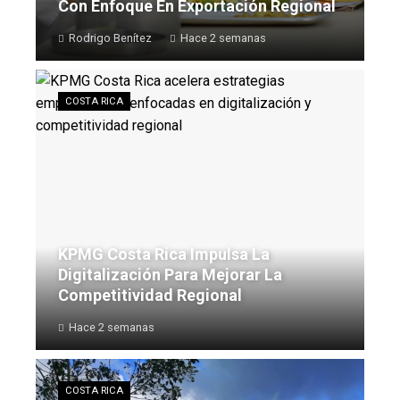
Con Enfoque En Exportación Regional
Rodrigo Benítez
Hace 2 semanas
COSTA RICA
KPMG Costa Rica Impulsa La
Digitalización Para Mejorar La
Competitividad Regional
Hace 2 semanas
COSTA RICA