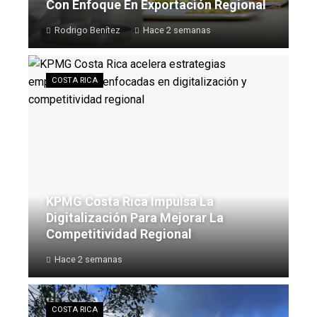
Con Enfoque En Exportación Regional
Rodrigo Benítez
Hace 2 semanas
COSTA RICA
KPMG Costa Rica Impulsa La
Digitalización Para Mejorar La
Competitividad Regional
Hace 2 semanas
COSTA RICA