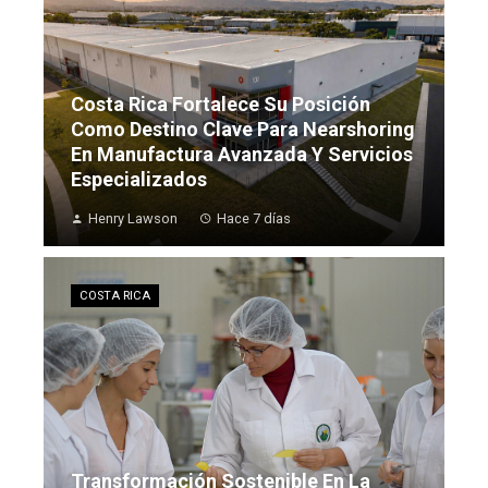
Costa Rica Fortalece Su Posición
Como Destino Clave Para Nearshoring
En Manufactura Avanzada Y Servicios
Especializados
Henry Lawson
Hace 7 días
COSTA RICA
Transformación Sostenible En La