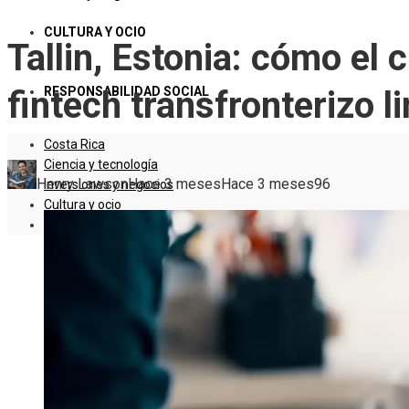
CULTURA Y OCIO
Tallin, Estonia: cómo el
RESPONSABILIDAD SOCIAL
fintech transfronterizo l
Costa Rica
Ciencia y tecnología
Henry Lawson
Hace 3 meses
Hace 3 meses
96
Inversiones y negocios
Cultura y ocio
Responsabilidad social