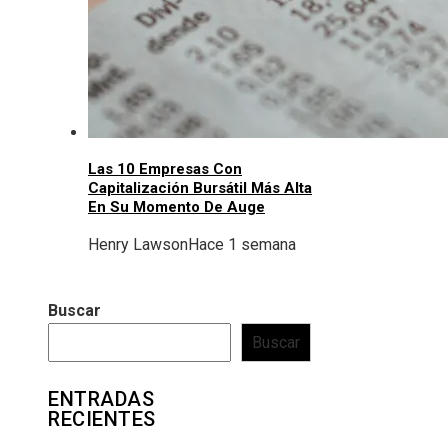
Las 10 Empresas Con
Capitalización Bursátil Más Alta
En Su Momento De Auge
Henry Lawson
Hace 1 semana
Buscar
Buscar
ENTRADAS
RECIENTES