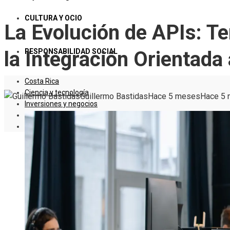
CULTURA Y OCIO
La Evolución de APIs: Te
RESPONSABILIDAD SOCIAL
la Integración Orientada
Costa Rica
Ciencia y tecnología
Guillermo Bastidas
Hace 5 meses
Hace 5
Inversiones y negocios
Cultura y ocio
Responsabilidad social