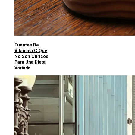
Fuentes De
Vitamina C Que
No Son Cítricos
Para Una Dieta
Variada