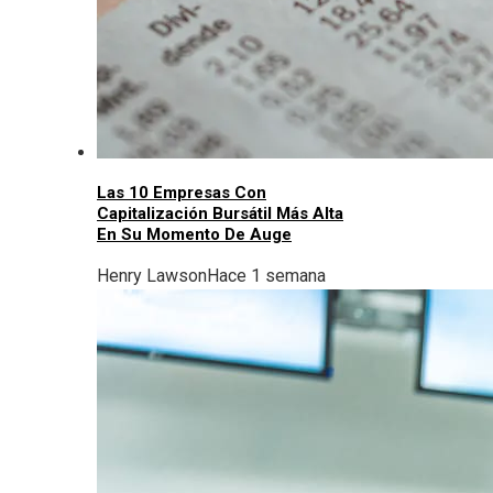
Las 10 Empresas Con
Capitalización Bursátil Más Alta
En Su Momento De Auge
Henry Lawson
Hace 1 semana