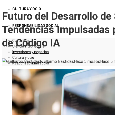
CULTURA Y OCIO
Futuro del Desarrollo de
RESPONSABILIDAD SOCIAL
Tendencias Impulsadas p
de Código IA
Costa Rica
Ciencia y tecnología
Inversiones y negocios
Cultura y ocio
Guillermo Bastidas
Hace 5 meses
Hace 5
Responsabilidad social