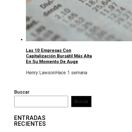
Las 10 Empresas Con
Capitalización Bursátil Más Alta
En Su Momento De Auge
Henry Lawson
Hace 1 semana
Buscar
Buscar
ENTRADAS
RECIENTES