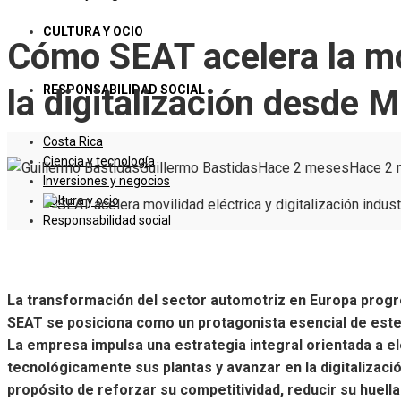
CULTURA Y OCIO
Cómo SEAT acelera la mov
RESPONSABILIDAD SOCIAL
la digitalización desde M
Costa Rica
Ciencia y tecnología
Guillermo Bastidas
Hace 2 meses
Hace 2
Inversiones y negocios
Cultura y ocio
Responsabilidad social
La transformación del sector automotriz en Europa progr
SEAT se posiciona como un protagonista esencial de este
La empresa impulsa una estrategia integral orientada a e
tecnológicamente sus plantas y avanzar en la digitalizació
propósito de reforzar su competitividad, reducir su huella 