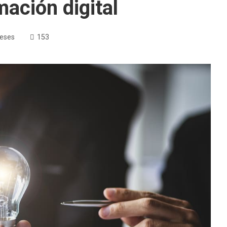
mación digital
eses
153