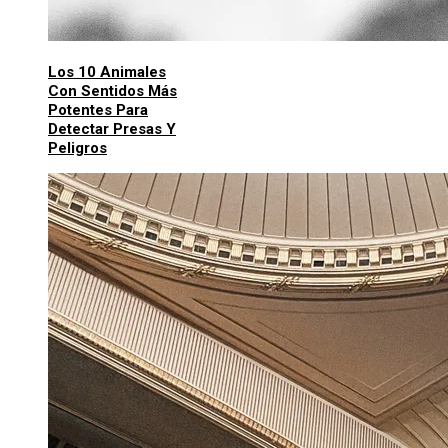
Los 10 Animales
Con Sentidos Más
Potentes Para
Detectar Presas Y
Peligros