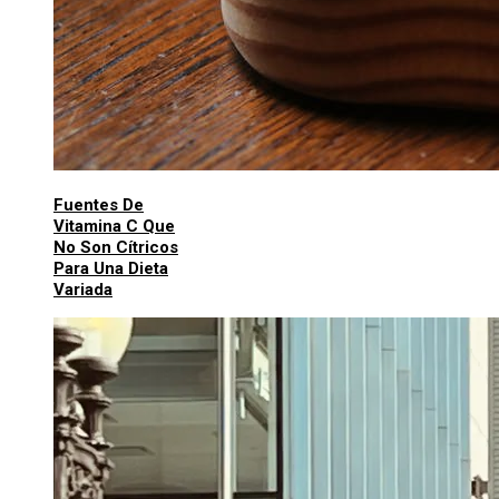
Fuentes De
Vitamina C Que
No Son Cítricos
Para Una Dieta
Variada